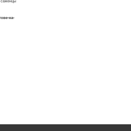
ь саженцы
тове-на-